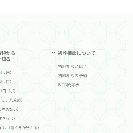
種類から
初診相談について
を知る
初診相談とは？
出っ歯）
初診相談の予約
受け口）
WEB問診表
（口ゴボ）
ぼこ、八重歯）
で噛めない）
すきっぱ）
イル
（歯ぐきが見える）