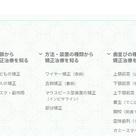
齢から
方法・装置の種類から
歯並びの
正治療を知る
矯正治療を知る
矯正治療
どもの矯正
ワイヤー矯正
上顎前突
（表側）
（
人の矯正
舌側矯正
下顎前突
（裏側）
（
スク・副作用
マウスピース型装置の矯正
上下顎前突
（インビザライン）
叢生
（でこ
部分矯正
開咬
（前歯
空隙歯列
（
ガミースマ