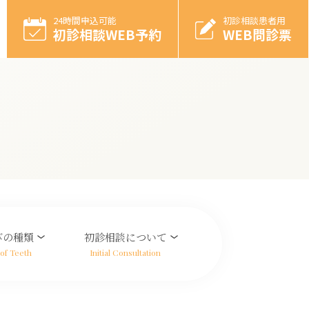
24時間申込可能
初診相談患者用
初診相談WEB予約
WEB問診票
びの種類
初診相談について
of Teeth
Initial Consultation