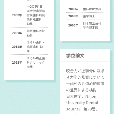
～2008年 日
2000年
歯科医師免許
本大学歯学部
2000年
付属歯科病院
2005年
歯学博士
歯科矯正科
日本矯正歯科
勤務
2006年
学会認定医
細井歯科医院
2009年
勤務
ほそい歯科・
2011年
矯正歯科 勤
務
学位論文
ほそい矯正歯
2022年
科クリニック
開業
咬合力が上顎骨に及ぼ
す力学的影響について
—歯列の近遠心的位置
の差異による検討—
日大歯学，Nihon
University Dental
Journal，第79巻，