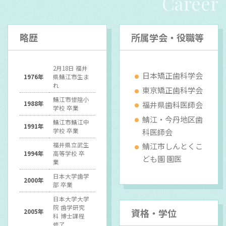
Career
略歴
所属学会・役職等
2月18日 福井
日本矯正歯科学会
1976年
県鯖江市生ま
れ
東京矯正歯科学会
鯖江市惜陰小
福井県歯科医師会
1988年
学校 卒業
鯖江・今丹地区歯
鯖江市鯖江中
1991年
科医師会
学校 卒業
福井県立武生
鯖江市しんとくこ
1994年
高等学校 卒
ども園 園医
業
日本大学歯学
2000年
部 卒業
日本大学大学
院 歯学研究
資格・学位
2005年
科 博士課程
修了